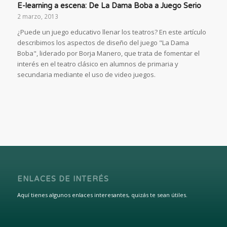
E-learning a escena: De La Dama Boba a Juego Serio
2 marzo, 2013
¿Puede un juego educativo llenar los teatros? En este artículo
describimos los aspectos de diseño del juego "La Dama
Boba", liderado por Borja Manero, que trata de fomentar el
interés en el teatro clásico en alumnos de primaria y
secundaria mediante el uso de video juegos.
ENLACES DE INTERÉS
Aquí tienes algunos enlaces interesantes, quizás te sean útiles.