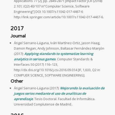
Applications 77 (2), pp. 2849-2871 [Impact Factor JCR (2018):
2.101; (Q2) 40/107 in“Computer Science, Software
Engineering”] DOI 10.1007/s11042-017-4467-6
http://link.springer.com/article/10.1007/s11042-017-4467-6.
2017
Journal
Ángel Serrano-Laguna, Iván Martínez-Ortiz, Jason Haag,
Damon Regan, Andy Johnson, Baltasar Fernández-Manjón
(2017):
Applying standards to systematize learning
analytics in serious games
. Computer Standards &
Interfaces 50 (2017) 116–123,
http://dx.doi.org/10.1016/j.csi.2016.09.014 [IF, 1,633, Q2 in
COMPUER SCIENCE, SOFTWARE ENGINEERING].
Other
Ángel Serrano-Laguna (2017):
Mejorando la evaluación de
juegos serios mediante el uso de analíticas de
aprendizaje
. Tesis Doctoral. Facultad de Informática.
Universidad Complutense de Madrid..