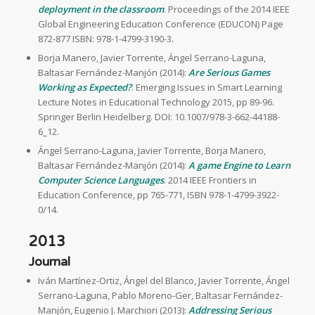
deployment in the classroom
. Proceedings of the 2014 IEEE
Global Engineering Education Conference (EDUCON) Page
872-877 ISBN: 978-1-4799-3190-3.
Borja Manero, Javier Torrente, Ángel Serrano-Laguna,
Baltasar Fernández-Manjón (2014):
Are Serious Games
Working as Expected?
. Emerging Issues in Smart Learning
Lecture Notes in Educational Technology 2015, pp 89-96.
Springer Berlin Heidelberg. DOI: 10.1007/978-3-662-44188-
6_12.
Ángel Serrano-Laguna, Javier Torrente, Borja Manero,
Baltasar Fernández-Manjón (2014):
A game Engine to Learn
Computer Science Languages
. 2014 IEEE Frontiers in
Education Conference, pp 765-771, ISBN 978-1-4799-3922-
0/14.
2013
Journal
Iván Martínez-Ortiz, Ángel del Blanco, Javier Torrente, Ángel
Serrano-Laguna, Pablo Moreno-Ger, Baltasar Fernández-
Manjón, Eugenio J. Marchiori (2013):
Addressing Serious