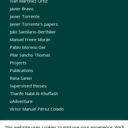
Iván Martínez Ortiz
Javier Bravo
Javier Torrente
Javier Torrente’s papers
Julio Santilario-Berthilier
Manuel Freire Morán
Pablo Moreno Ger
Pilar Sancho Thomas
Projects
Publications
Rana Saniei
Supervised theses
Tharife Nabil Al-Khuffash
uAdventure
Víctor Manuel Pérez Colado
This website uses cookies to improve your experience. We'll