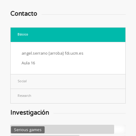
Contacto
Básico
angel.serrano [arroba] fdi.ucm.es
Aula 16
Social
Research
Investigación
Serious games