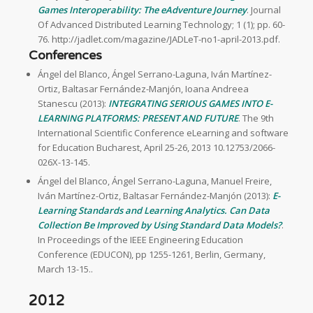
Games Interoperability: The eAdventure Journey
. Journal
Of Advanced Distributed Learning Technology; 1 (1); pp. 60-
76. http://jadlet.com/magazine/JADLeT-no1-april-2013.pdf.
Conferences
Ángel del Blanco, Ángel Serrano-Laguna, Iván Martínez-
Ortiz, Baltasar Fernández-Manjón, Ioana Andreea
Stanescu (2013):
INTEGRATING SERIOUS GAMES INTO E-
LEARNING PLATFORMS: PRESENT AND FUTURE
. The 9th
International Scientific Conference eLearning and software
for Education Bucharest, April 25-26, 2013 10.12753/2066-
026X-13-145.
Ángel del Blanco, Ángel Serrano-Laguna, Manuel Freire,
Iván Martínez-Ortiz, Baltasar Fernández-Manjón (2013):
E-
Learning Standards and Learning Analytics. Can Data
Collection Be Improved by Using Standard Data Models?
.
In Proceedings of the IEEE Engineering Education
Conference (EDUCON), pp 1255-1261, Berlin, Germany,
March 13-15..
2012