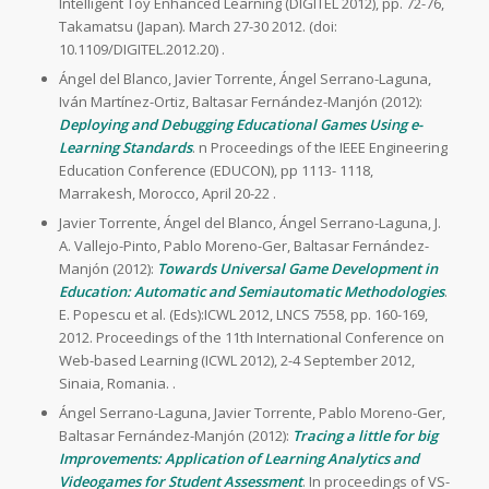
Intelligent Toy Enhanced Learning (DIGITEL 2012), pp. 72-76,
Takamatsu (Japan). March 27-30 2012. (doi:
10.1109/DIGITEL.2012.20) .
Ángel del Blanco, Javier Torrente, Ángel Serrano-Laguna,
Iván Martínez-Ortiz, Baltasar Fernández-Manjón (2012):
Deploying and Debugging Educational Games Using e-
Learning Standards
. n Proceedings of the IEEE Engineering
Education Conference (EDUCON), pp 1113- 1118,
Marrakesh, Morocco, April 20-22 .
Javier Torrente, Ángel del Blanco, Ángel Serrano-Laguna, J.
A. Vallejo-Pinto, Pablo Moreno-Ger, Baltasar Fernández-
Manjón (2012):
Towards Universal Game Development in
Education: Automatic and Semiautomatic Methodologies
.
E. Popescu et al. (Eds):ICWL 2012, LNCS 7558, pp. 160-169,
2012. Proceedings of the 11th International Conference on
Web-based Learning (ICWL 2012), 2-4 September 2012,
Sinaia, Romania. .
Ángel Serrano-Laguna, Javier Torrente, Pablo Moreno-Ger,
Baltasar Fernández-Manjón (2012):
Tracing a little for big
Improvements: Application of Learning Analytics and
Videogames for Student Assessment
. In proceedings of VS-