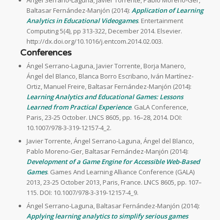
Ángel Serrano-Laguna, Javier Torrente, Pablo Moreno-Ger,
Baltasar Fernández-Manjón (2014):
Application of Learning
Analytics in Educational Videogames
. Entertainment
Computing 5(4), pp 313-322, December 2014. Elsevier.
http://dx.doi.org/10.1016/j.entcom.2014.02.003.
Conferences
Ángel Serrano-Laguna, Javier Torrente, Borja Manero,
Ángel del Blanco, Blanca Borro Escribano, Iván Martínez-
Ortiz, Manuel Freire, Baltasar Fernández-Manjón (2014):
Learning Analytics and Educational Games: Lessons
Learned from Practical Experience
. GaLA Conference,
Paris, 23-25 October. LNCS 8605, pp. 16–28, 2014. DOI:
10.1007/978-3-319-12157-4_2.
Javier Torrente, Ángel Serrano-Laguna, Ángel del Blanco,
Pablo Moreno-Ger, Baltasar Fernández-Manjón (2014):
Development of a Game Engine for Accessible Web-Based
Games
. Games And Learning Alliance Conference (GALA)
2013, 23-25 October 2013, Paris, France. LNCS 8605, pp. 107–
115. DOI: 10.1007/978-3-319-12157-4_9.
Ángel Serrano-Laguna, Baltasar Fernández-Manjón (2014):
Applying learning analytics to simplify serious games