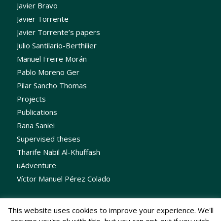
Javier Bravo
Javier Torrente
Javier Torrente’s papers
Julio Santilario-Berthilier
Manuel Freire Morán
Pablo Moreno Ger
Pilar Sancho Thomas
Projects
Publications
Rana Saniei
Supervised theses
Tharife Nabil Al-Khuffash
uAdventure
Víctor Manuel Pérez Colado
This website uses cookies to improve your experience. We'll