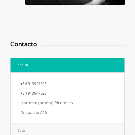
Contacto
Básico
+34 913947623
+34 913947623
jtorrente [arroba] fdi.ucm.es
Despacho A16
Social