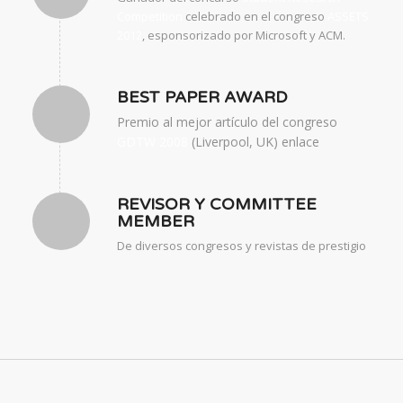
Competition
celebrado en el congreso
ASSETS
2012
, esponsorizado por Microsoft y ACM.
BEST PAPER AWARD
Premio al mejor artículo del congreso
GDTW 2008
(Liverpool, UK) enlace
REVISOR Y COMMITTEE
MEMBER
De diversos congresos y revistas de prestigio